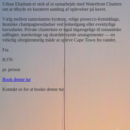
Urban Elephant er stolt af at samarbejde med Waterfront Charters
om at tilbyde en kurateret samling af oplevelser på havet.
Vælg mellem naturskønne kystture, rolige prosecco-formiddage,
ikoniske champagnesejladser ved solnedgang eller eventyrlige
havsafarier. Private charterture er også tilgængelige til romantiske
udflugter, mærkedage og skræddersyede arrangementer — en
virkelig uforglemmelig måde at opleve Cape Town fra vandet.
Fra
R370
pr. person
Book denne tur
Kontakt os for at booke denne tur
Mærket der elsker dig tilbage.
Urban Elephant er hurtigt blevet et af Cape Towns førende