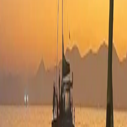
Ofte stillede spørgsmål
Bliv partner
Kontakt
Kontakt
Cape Town, South Africa
+27 21 300 1044
karin@urbanelephant.co.za
©
2026
Urban Elephant.
Alle rettigheder forbeholdes.
Bookingpolitik
Privatlivspolitik
Vilkår & betingelser
Ring