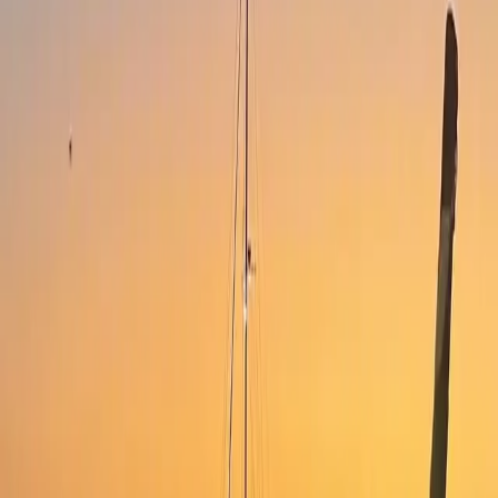
lejlighedshoteller — officielt klassificeret af Sydafrikas
turismeklassificeringsråd, professionelt drevet og en kort gåtur fra
alt, hvad du kom for at se.
Officielt klassificeret af Sydafrikas turismeklassificeringsråd
Ejendomme
16 On Bree
The Rose
The Docklands
Flamingo Express
Tjenester
Ture
Udforsk
Biludlejning
Socialt ansvar
Om os