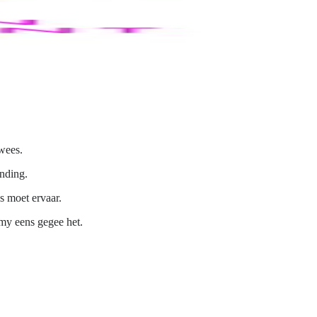
 wees.
nding.
s moet ervaar.
 my eens gegee het.