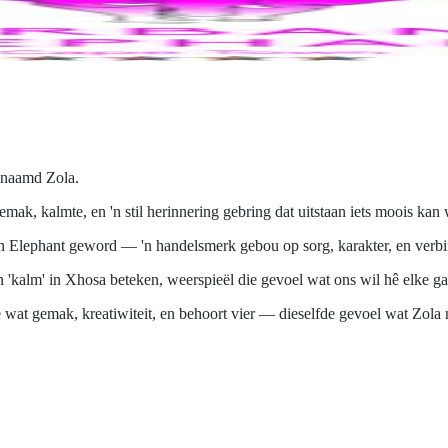
adering ingebou.
genaamd Zola.
ak, kalmte, en 'n stil herinnering gebring dat uitstaan iets moois kan
an Elephant geword — 'n handelsmerk gebou op sorg, karakter, en verbi
 'kalm' in Xhosa beteken, weerspieël die gevoel wat ons wil hê elke ga
ie wat gemak, kreatiwiteit, en behoort vier — dieselfde gevoel wat Zola