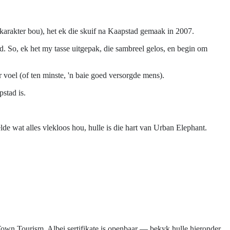
karakter bou), het ek die skuif na Kaapstad gemaak in 2007.
nd. So, ek het my tasse uitgepak, die sambreel gelos, en begin om
 voel (of ten minste, 'n baie goed versorgde mens).
stad is.
de wat alles vlekloos hou, hulle is die hart van Urban Elephant.
Town Tourism. Albei sertifikate is openbaar — bekyk hulle hieronder.