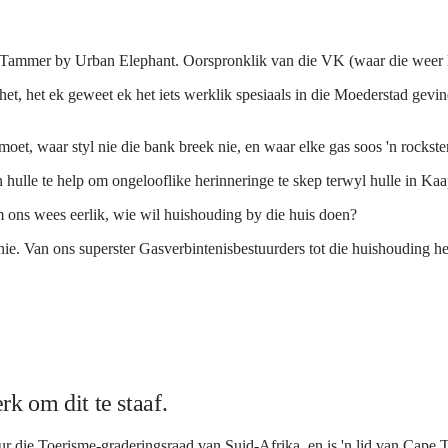
nt Tammer by Urban Elephant. Oorspronklik van die VK (waar die weer 
 het, het ek geweet ek het iets werklik spesiaals in die Moederstad gevi
t, waar styl nie die bank breek nie, en waar elke gas soos 'n rockster
hulle te help om ongelooflike herinneringe te skep terwyl hulle in Kaap
 ons wees eerlik, wie wil huishouding by die huis doen?
e. Van ons superster Gasverbintenisbestuurders tot die huishouding hel
k om dit te staaf.
ur die Toerisme-graderingsraad van Suid-Afrika, en is 'n lid van Cape 