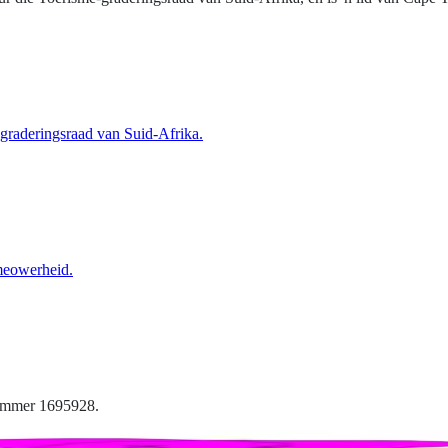
-graderingsraad van Suid-Afrika.
meowerheid.
nommer 1695928.
aket vir Urban Elephant