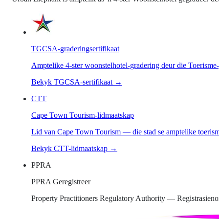
TGCSA-graderingsertifikaat
Amptelike 4-ster woonstelhotel-gradering deur die Toerisme
Bekyk TGCSA-sertifikaat
→
CTT
Cape Town Tourism-lidmaatskap
Lid van Cape Town Tourism — die stad se amptelike toeris
Bekyk CTT-lidmaatskap
→
PPRA
PPRA Geregistreer
Property Practitioners Regulatory Authority — Registrasie
oerisme-graderingsraad van Suid-Afrika — Woonstelhotel-graderingspl