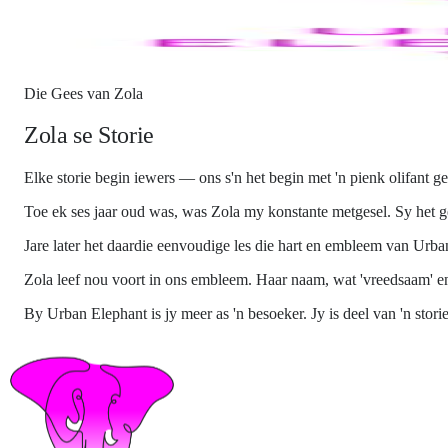
mptelike meestermerk
ie Urban Elephant Kaapstad-meesterlogo, met die vier-ster TGCSA-gr
Die Gees van Zola
Zola se Storie
Elke storie begin iewers — ons s'n het begin met 'n pienk olifant 
Toe ek ses jaar oud was, was Zola my konstante metgesel. Sy het gem
Jare later het daardie eenvoudige les die hart en embleem van Urb
Zola leef nou voort in ons embleem. Haar naam, wat 'vreedsaam' en
By Urban Elephant is jy meer as 'n besoeker. Jy is deel van 'n stor