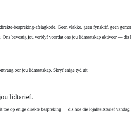
rekte-bespreking-afslagkode. Geen vlakke, geen fynskrif, geen gemorspo
t. Ons bevestig jou verblyf voordat ons jou lidmaatskap aktiveer — dis 
ontvang oor jou lidmaatskap. Skryf enige tyd uit.
ou lidtarief.
 dit toe op enige direkte bespreking — dis hoe die lojaliteitstarief vand