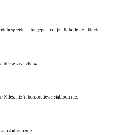
irek bespreek — toegepas met jou lidkode by uitklok.
blieke vrystelling.
 Niles, nie 'n korporatiewe sjabloon nie.
Kaapstad-gebeure.