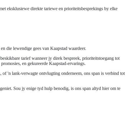
et eksklusiewe direkte tariewe en prioriteitsbesprekings by elke
s en die lewendige gees van Kaapstad waardeer.
eskikbare tarief wanneer jy direk bespreek, prioriteitstoegang tot
 promosies, en gekureerde Kaapstad-ervarings.
, of 'n lank-verwagte ontvlugting onderneem, ons span is verbind tot
niet. Sou jy enige tyd hulp benodig, is ons span altyd hier om te