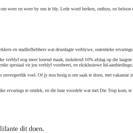
s om weer en weer by ons te bly. Lede word herken, onthou, en beloon m
ekkers en stadliefhebbers wat deurdagte verblywe, outentieke ervaring
ke verblyf nog meer lonend maak, insluitend 10% afslag op die laagste b
e spesiaal vir jou verblyf voorberei, en eksklusiewe lid-aanbiedinge,
onvergeetlik voel. Of jy nou besig is om saak te doen, met vakansie is
 ervarings te ontdek, en die baie voordele wat met Die Trop kom, te ge
ifante dit doen.