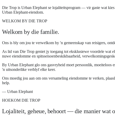
Die Trop is Urban Elephant se lojaliteitsprogram — vir gaste wat kie
Urban Elephant-eiendom.
WELKOM BY DIE TROP
Welkom by die familie.
Ons is bly om jou te verwelkom by 'n gemeenskap van reisigers, ontd
As lid van Die Trop geniet jy toegang tot eksklusiewe voordele wat el
nuwe eiendomme en spitsseisoenbeskikbaarheid, verwelkomingsgeskenk
By Urban Elephant glo ons gasvryheid moet persoonlik, moeiteloos en 
'n uitsonderlike verblyf elke keer.
Ons moedig jou aan om ons versameling eiendomme te verken, plaaslike
help.
— Urban Elephant
HOEKOM DIE TROP
Lojaliteit, geheue, behoort — die manier wat ol