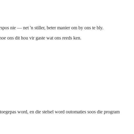
s nie — net 'n stiller, beter manier om by ons te bly.
hoe ons dit hou vir gaste wat ons reeds ken.
ag toegepas word, en die stelsel word outomaties soos die program