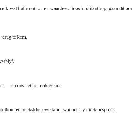
erk wat hulle onthou en waardeer. Soos 'n olifanttrop, gaan dit oor
 terug te kom.
verblyf.
het — en ons het jou ook gekies.
nthou, en 'n eksklusiewe tarief wanneer jy direk bespreek.