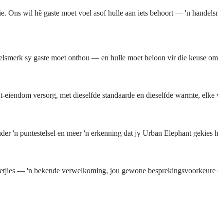
. Ons wil hê gaste moet voel asof hulle aan iets behoort — 'n handelsm
ndelsmerk sy gaste moet onthou — en hulle moet beloon vir die keuse om
eiendom versorg, met dieselfde standaarde en dieselfde warmte, elke 
der 'n puntestelsel en meer 'n erkenning dat jy Urban Elephant gekies 
ngetjies — 'n bekende verwelkoming, jou gewone besprekingsvoorkeure o