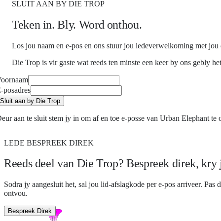
SLUIT AAN BY DIE TROP
Teken in. Bly. Word onthou.
Los jou naam en e-pos en ons stuur jou ledeverwelkoming met jou di
Die Trop is vir gaste wat reeds ten minste een keer by ons gebly he
Voornaam
-posadres
Sluit aan by Die Trop
eur aan te sluit stem jy in om af en toe e-posse van Urban Elephant te 
LEDE BESPREEK DIREK
Reeds deel van Die Trop? Bespreek direk, kry j
Sodra jy aangesluit het, sal jou lid-afslagkode per e-pos arriveer. Pas
ontvou.
Bespreek Direk