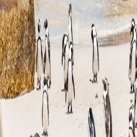
geword — amptelik gegradeer deur die Toerisme-graderingsraad
van Suid-Afrika, professioneel bestuur, en 'n kort entjie van alles
wat jy kom besoek het.
Amptelik Gegradeer deur die Toerisme-graderingsraad van Suid-
Afrika
Eiendomme
16 On Bree
The Rose
The Docklands
Flamingo Express
Dienste
Toere
Verken
Motorhuur
Om Terug te Gee