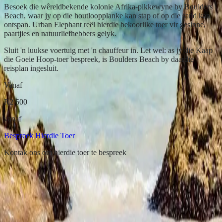
Besoek die wêreldbekende kolonie Afrika-pikkewyne by Boulders
Beach, waar jy op die houtloopplanke kan stap of op die sand kan
ontspan. Urban Elephant reël hierdie bekoorlike toer vir gesinne,
paartjies en natuurliefhebbers gelyk.
Sluit 'n luukse voertuig met 'n chauffeur in. Let wel: as jy die Kaap
die Goeie Hoop-toer bespreek, is Boulders Beach by daardie
reisplan ingesluit.
Vanaf
R2 500
vanaf
Bespreek Hierdie Toer
Kontak ons om hierdie toer te bespreek
Die handelsmerk wat jou terugliefhet.
Urban Elephant het vinnig een van Kaapstad se top woonstelhotelle