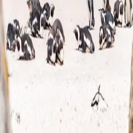
Oor Ons
Vrae
Word 'n Vennoot
Kontak
Kontak
Cape Town, South Africa
+27 21 300 1044
karin@urbanelephant.co.za
©
2026
Urban Elephant.
Alle regte voorbehou.
Besprekingsbeleid
Privaatheidsbeleid
Terme & Voorwaardes
Skakel